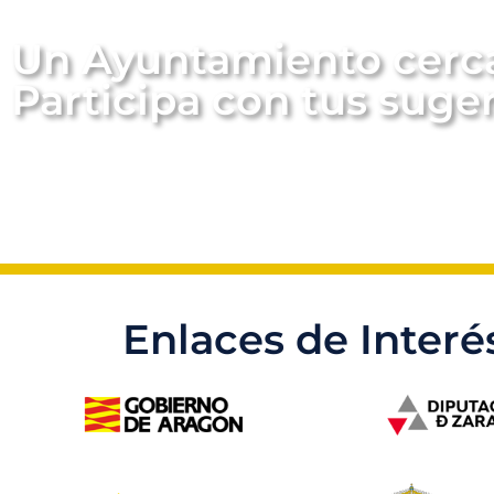
Un Ayuntamiento cerc
Participa con tus suge
Enlaces de Interé