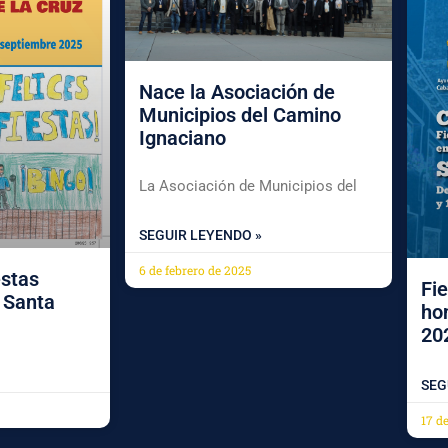
Nace la Asociación de
Municipios del Camino
Ignaciano
La Asociación de Municipios del
SEGUIR LEYENDO »
6 de febrero de 2025
estas
Fie
a Santa
ho
20
SEG
17 d