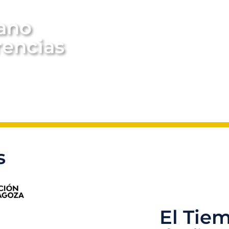
ano
rencias
s
El Tie