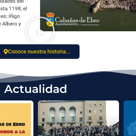
midades del
sta 1198, el
es; Iñigo
e Albero y
Conoce nuestra historia...
Actualidad