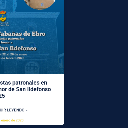
stas patronales en
nor de San Ildefonso
25
UIR LEYENDO »
e enero de 2025