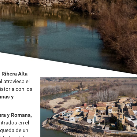
 Ribera Alta
 atraviesa el
istoria con los
nnas y
era y Romana,
ontrados en
el
 queda de un