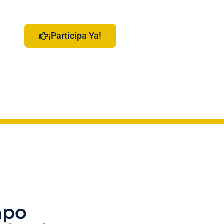
¡Participa Ya!
mpo